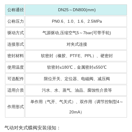
公称通径
DN25～DN800(mm)
公称压力
PN0.6、1.0、1.6、2.5MPa
驱动方式
气源驱动,压缩空气5～7bar(可带手轮)
连接形式
对夹式连接
密封材料
软密封（橡胶、PTFE、PPL）、硬密封
使用温度
软密封≤180℃，金属密封≤550℃
可选配件
限位开关、定位器、电磁阀、减压阀
适用介质
污水、水、蒸气、油品、腐蚀性介质等
单作用（
气开
、气关式）、双作用（调节控制型4～
作用形式
20mA）
气动对夹式蝶阀安装须知：