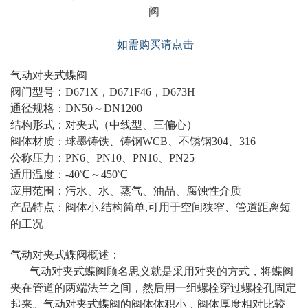
阀
如需购买请点击
气动对夹式蝶阀
阀门型号：D671X，D671F46，D673H
通径规格：DN50～DN1200
结构形式：对夹式（中线型、三偏心）
阀体材质：球墨铸铁、铸钢WCB、不锈钢304、316
公称压力：PN6、PN10、PN16、PN25
适用温度：-40℃～450℃
应用范围：污水、水、蒸气、油品、腐蚀性介质
产品特点：阀体小,结构简单,可用于空间狭窄、管道距离短
的工况
气动对夹式蝶阀概述：
气动对夹式蝶阀顾名思义就是采用对夹的方式，将蝶阀
夹在管道的两端法兰之间，然后用一组螺栓穿过螺栓孔固定
起来。气动对夹式蝶阀的阀体体积小，阀体厚度相对比较