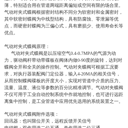
薄，特别适合用在管道两端距离偏短或空间有限的场合里。
气动对夹式蝶阀根据密封结构不同分为软密封和金属密封，
其中软密封蝶阀为中线型结构，具有防腐蚀、零泄漏等优
点，而硬密封蝶阀为三偏心式，具有磨损少、使用寿命长等
优点。
气动对夹式蝶阀原理：
气动对夹式蝶阀是以压缩空气0.4-0.7MPA的气源为动
力，驱动阀杆带动带碟板在阀体内做0-90度的旋转，达到对
蝶阀全开和全关的操作控制。气动对夹蝶阀可根据工况要
求，对执行器装配阀门定位器，输入4-20MA的相关信号，
从而控制蝶阀碟板的开度大小，实现对管道中介质的压力、
流量、温度、液位等参数的百分比精准调节。气动对夹蝶阀
不仅可用于工业自动控制系统中作就地控制，也可进行远距
离集中控制，是工业管道中应用优先选用的系统装置之一。
气动对夹式蝶阀附件选项：
回讯器：也叫限位开关，远程反馈开关信号
电磁阀：双作用选二位五通、单作用选二位三通