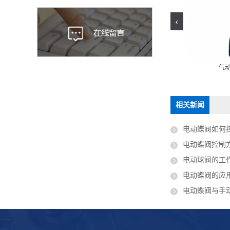
‹
薄膜三通调节阀
气动薄膜角式调节阀
气
相关新闻
电动蝶阀如何
电动蝶阀控制
电动球阀的工
电动蝶阀的应
电动蝶阀与手