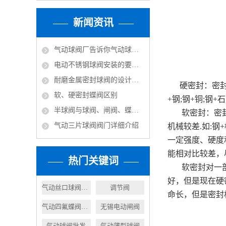
新闻资讯
气动球阀厂告诉你气动球阀是由截止阀演变而来
电动不锈钢球阀安装的要求以及规范
耐磨金属密封球阀的设计依据
硬密封：密封副
软、硬密封蝶阀区别
+钢;钢+铜;钢
半球阀与球阀、闸阀、蝶阀的比较
软密封：密封副
气动三片球阀阀门详细介绍
机械较差.如:钢+
一定强度、硬度
能相对比较差，
热门关键词
软密封对一部分
好，但是现在硬
气动丝口球阀厂家
调节阀
命长，但是密封
气动四氟蝶阀供应商
无锡电动闸阀
气动球阀批发
气动薄型球阀