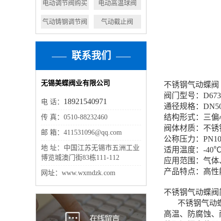
电动调节阀购买
电动高温球阀
气动铸钢调节阀
气动截止阀
联系我们
无锡美蝶阀业有限公司
不锈钢气动蝶阀
阀门型号：D673
18921540971
电 话：
通径规格：DN50
结构形式：三偏
传 真：0510-88232460
阀体材质：不锈钢3
邮 箱：411531096@qq.com
公称压力：PN10、
地 址：中国江苏无锡市五洲工业
适用温度：-40℃
博览城澳门街83栋111-112
应用范围：气体
产品特点：高性
网址：www.wxmdzk.com
不锈钢气动蝶阀
不锈钢气动蝶
高温、防腐蚀、