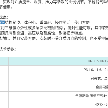
，实现对介质流量、温度、压力等参数的比例调节。不锈钢气动
节使用。
优点：
蝶阀
结构紧凑、体积小、重量轻、操作灵活、使用方便。
采用三维偏心弹性或多层次硬密封结构,，密封性能可靠，其中软
蝶阀具有耐高温、高压以及耐腐蚀、耐磨损等特点。
封功能，并且安装方便，安装时不受介质流向的控制，也不受空
技术参数：
DN50～DN12
PN1.0、1.6、2
对夹式、法
金属硬
气源驱动,压缩空气4～
-40℃～5