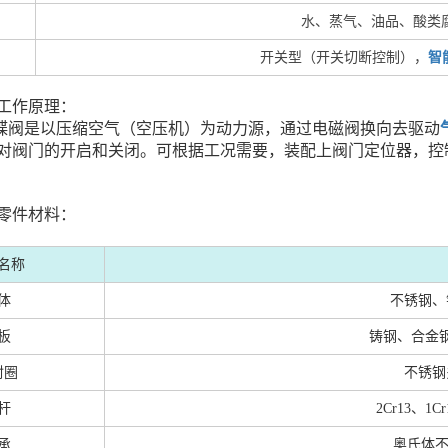
水、蒸气、油品、酸类腐
开关型（开关切断控制），
智
工作原理：
阀是以压缩空气（空压机）为动力源，通过电磁阀换向去驱动
对阀门的开启和关闭。可根据工况需要，装配上阀门定位器，控
零件材料：
名称
体
不锈钢、
板
铸钢、合金
封圈
不锈钢
杆
2Cr13、1
承
奥氏体不