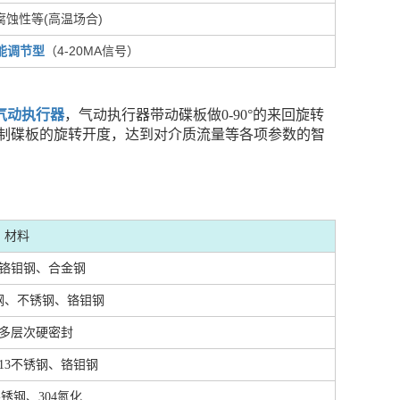
蚀性等(高温场合)
能调节型
（4-20MA信号）
气动执行器
，气动执行器带动碟板做0-90°的来回旋转
制碟板的旋转开度，达到对介质流量等各项参数的智
材料
铬钼钢、合金钢
钢、不锈钢、铬钼钢
多层次硬密封
Cr13不锈钢、铬钼钢
锈钢、304氮化