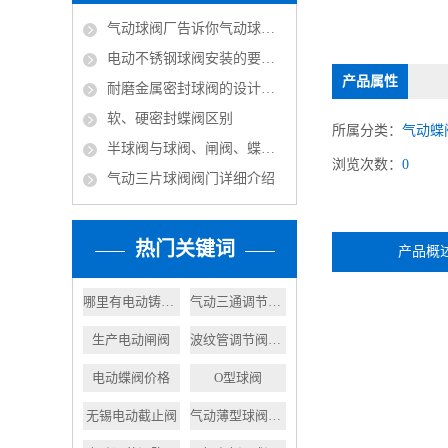
气动球阀厂告诉你气动球阀是由截止阀演变而来
电动不锈钢球阀安装的要求以及规范
产品属性
耐磨金属密封球阀的设计依据
软、硬密封蝶阀区别
所属分类：
气动蝶
半球阀与球阀、闸阀、蝶阀的比较
浏览次数：
0
气动三片球阀阀门详细介绍
热门关键词
产品概
哪里有电动铸钢闸阀
气动三通调节阀品牌
生产电动闸阀
波纹管调节阀价格
电动蝶阀价格
O型球阀
无锡电动截止阀
气动薄型球阀报价