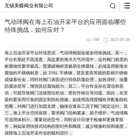
无锡美蝶阀业有限公司
气动球阀在海上石油开采平台的应用面临哪些
特殊挑战，如何应对？
100
2025-05-30
海上石油开采平台环境恶劣，气动球阀面临诸多特殊挑战。其一，
平台长期处于高湿度、高盐雾的海洋大气环境中，这对阀门材质的
耐腐蚀性要求极高。普通碳钢材质极易生锈腐蚀，必须选用耐海水
腐蚀的不锈钢材质，如 316L 不锈钢，甚至更高等级的双相不锈钢
或镍基合金，同时对阀门表面进行特殊防腐处理，如热浸锌、涂覆
防腐涂层等，增强其抗腐蚀能力。其二，平台作业存在震动和晃
动，可能导致阀门连接部位松动、密封件移位等问题。因此，在安
装时要采用可靠的固定和防松措施，如使用高强度螺栓并配备防松
垫圈，对阀门进行加固支撑，确保在复杂工况下阀门稳定运行。其
三，海上平台空间有限，要求阀门结构紧凑、易于维护。气动球阀
可选用体积小、重量轻的型号，同时设计应便于检修和更换零部
件，例如采用快拆式结构的密封件和阀座，减少维修时间和难度，
保障海上石油开采作业的顺利进行 。