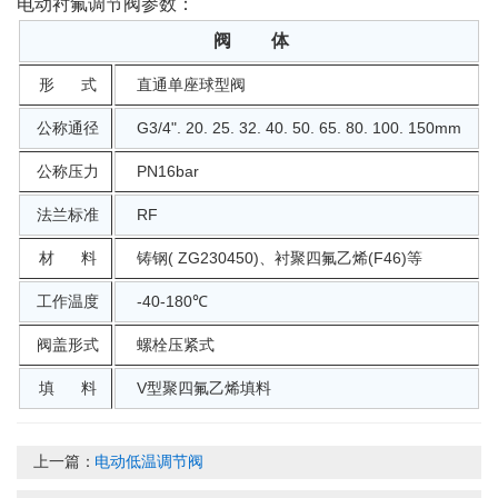
电动衬氟调节阀参数：
阀 体
形 式
直通单座球型阀
公称通径
G3/4". 20. 25. 32. 40. 50. 65. 80. 100. 150mm
公称压力
PN16bar
法兰标准
RF
材 料
铸钢( ZG230450)、衬聚四氟乙烯(F46)等
工作温度
-40-180℃
阀盖形式
螺栓压紧式
填 料
V型聚四氟乙烯填料
上一篇：
电动低温调节阀