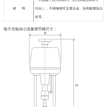
不锈钢（1Cr18Ni9Ti、1Cr18Ni12M02Ti、
材 料
316L）、不锈钢堆司太莱合金、钛和耐腐蚀台
金等。
电子式电动小流量调节阀尺寸：