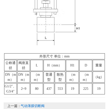
外形尺寸 单位：mm
公称通
阀座直
L
H（mm）
H1
D
重量
径
径
DN（m
DN（m
（m
普通
散热
（m
（m
（kg）
m）
m）
m）
型
型
m）
m）
G1/2"、
2~9
80
437
553
19
225
19
G3/4"
上一篇：
气动薄膜切断阀